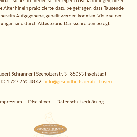
ilbar“ sicherlich neben seinen eigenen Behandlungen, die er
he Alter hinein praktizierte, dazu beigetragen, dass Tausende,
 bereits Aufgegebene, geheilt werden konnten. Viele seiner
lungen sind durch Atteste und Dankschreiben belegt.
upert Schranner
| Seeholzerstr. 3 | 85053 Ingolstadt
l:
01 72 / 2 90 48 42 |
info@gesundheitsberater.bayern
Impressum
Disclaimer
Datenschutzerklärung