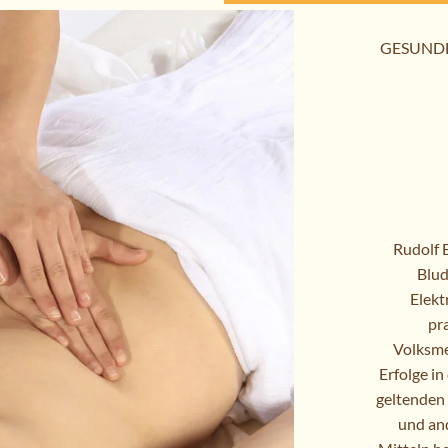
GESUND
Rudolf B
Blud
Elekt
pra
Volksme
Erfolge i
geltenden 
und an