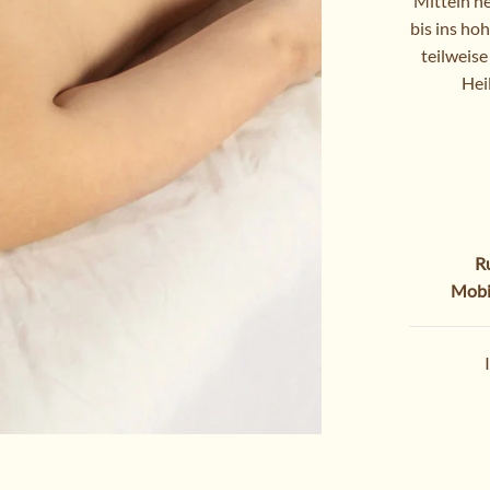
Mitteln he
bis ins ho
teilweise
Hei
R
Mobi